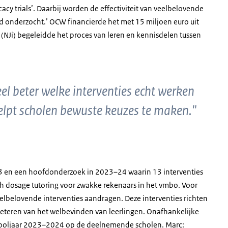
y trials’. Daarbij worden de effectiviteit van veelbelovende
nd onderzocht.’ OCW financierde het met 15 miljoen euro uit
(NJi) begeleidde het proces van leren en kennisdelen tussen
l beter welke interventies echt werken
lpt scholen bewuste keuzes te maken."
3 en een hoofdonderzoek in 2023–24 waarin 13 interventies
gh dosage tutoring voor zwakke rekenaars in het vmbo. Voor
belovende interventies aandragen. Deze interventies richten
rbeteren van het welbevinden van leerlingen. Onafhankelijke
hooljaar 2023–2024 op de deelnemende scholen. Marc: