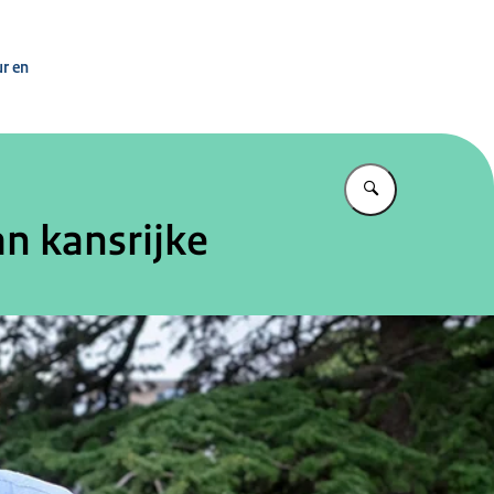
n
ur en
Vul in wat u z
n kansrijke