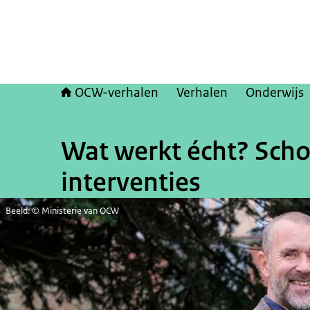
OCW-verhalen
Verhalen
Onderwijs
Wat werkt écht? Scho
interventies
Beeld: © Ministerie van OCW