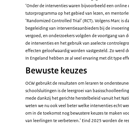
‘Onder de interventies waren bijvoorbeeld een online
tutorprogramma op het gebied van lezen, en mentorless
‘Randomized Controlled Trial’ (RCT). Volgens Marc is d
begeleiding van interventieaanbieders bij de invoering
vergoed, en onderzoekers volgden de voortgang van de 
de interventies en het gebruik van aselecte controle
effecten geloofwaardig worden vastgesteld. Zo werd dui
In Engeland hebben ze al veel ervaring met dit type ef
Bewuste keuzes
OCW gebruikt de resultaten om leraren te ondersteunen
schoolsluitingen is de leergroei van basisschoolleerli
mede dankzij het gerichte herstelbeleid vanuit het N
weten we nu ook veel beter welke interventies echt w
om in de toekomst nog bewustere keuzes te maken voor
van leerlingen te verbeteren.’ Eind 2025 worden de re