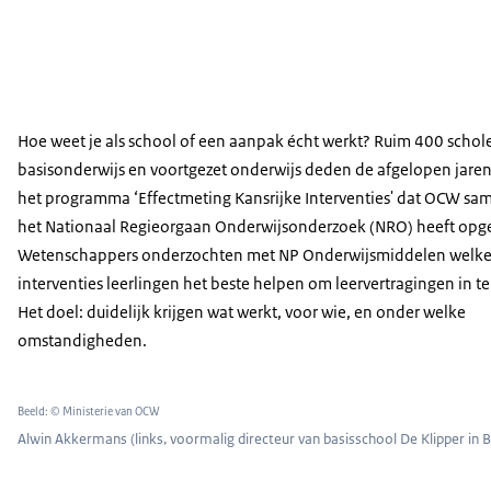
Hoe weet je als school of een aanpak écht werkt? Ruim 400 schole
basisonderwijs en voortgezet onderwijs deden de afgelopen jare
het programma ‘Effectmeting Kansrijke Interventies' dat OCW sa
het Nationaal Regieorgaan Onderwijsonderzoek (NRO) heeft opge
Wetenschappers onderzochten met NP Onderwijsmiddelen welk
interventies leerlingen het beste helpen om leervertragingen in te
Het doel: duidelijk krijgen wat werkt, voor wie, en onder welke
omstandigheden.
Beeld: © Ministerie van OCW
Alwin Akkermans (links, voormalig directeur van basisschool De Klipper in