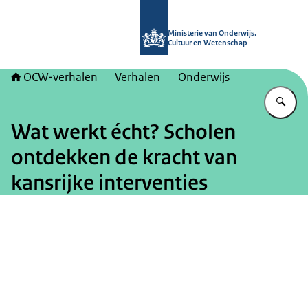
Naar de homepage van OCW-verhal
Ministerie van Onderwijs,
Cultuur en Wetenschap
OCW-verhalen
Verhalen
Onderwijs
Vu
Wat werkt écht? Scholen
ontdekken de kracht van
kansrijke interventies
Beeld: © Ministerie van OCW