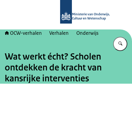
Naar de homepage van OCW-verhal
Ministerie van Onderwijs,
Cultuur en Wetenschap
OCW-verhalen
Verhalen
Onderwijs
Vu
Wat werkt écht? Scholen
ontdekken de kracht van
kansrijke interventies
Beeld: © Ministerie van OCW