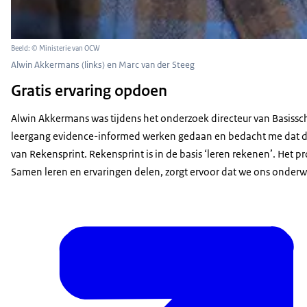
Beeld: © Ministerie van OCW
Alwin Akkermans (links) en Marc van der Steeg
Gratis ervaring opdoen
Alwin Akkermans was tijdens het onderzoek directeur van Basissc
leergang evidence-informed werken gedaan en bedacht me dat dit 
van Rekensprint. Rekensprint is in de basis ‘leren rekenen’. Het 
Samen leren en ervaringen delen, zorgt ervoor dat we ons onderwij