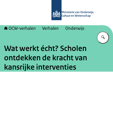
Naar de homepage van OCW-verhal
Ministerie van Onderwijs,
Cultuur en Wetenschap
OCW-verhalen
Verhalen
Onderwijs
Vu
Wat werkt écht? Scholen
ontdekken de kracht van
kansrijke interventies
Beeld: © Ministerie van OCW