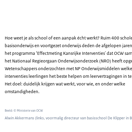
Hoe weet je als school of een aanpak écht werkt? Ruim 400 schole
basisonderwijs en voortgezet onderwijs deden de afgelopen jare
het programma ‘Effectmeting Kansrijke Interventies' dat OCW sa
het Nationaal Regieorgaan Onderwijsonderzoek (NRO) heeft opge
Wetenschappers onderzochten met NP Onderwijsmiddelen welk
interventies leerlingen het beste helpen om leervertragingen in te
Het doel: duidelijk krijgen wat werkt, voor wie, en onder welke
omstandigheden.
Beeld: © Ministerie van OCW
Alwin Akkermans (links, voormalig directeur van basisschool De Klipper in