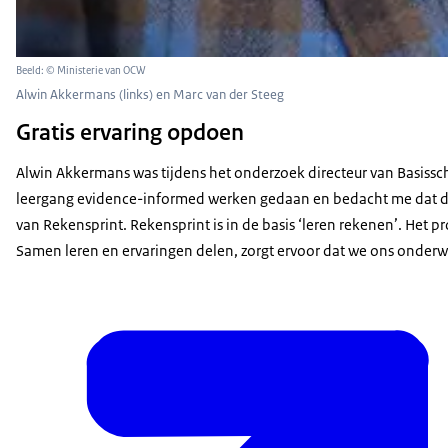
Beeld: © Ministerie van OCW
Alwin Akkermans (links) en Marc van der Steeg
Gratis ervaring opdoen
Alwin Akkermans was tijdens het onderzoek directeur van Basissc
leergang evidence-informed werken gedaan en bedacht me dat dit 
van Rekensprint. Rekensprint is in de basis ‘leren rekenen’. Het 
Samen leren en ervaringen delen, zorgt ervoor dat we ons onderwij