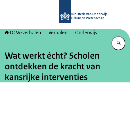
Naar de homepage van OCW-verhal
Ministerie van Onderwijs,
Cultuur en Wetenschap
OCW-verhalen
Verhalen
Onderwijs
Vu
Wat werkt écht? Scholen
ontdekken de kracht van
kansrijke interventies
Beeld: © Ministerie van OCW