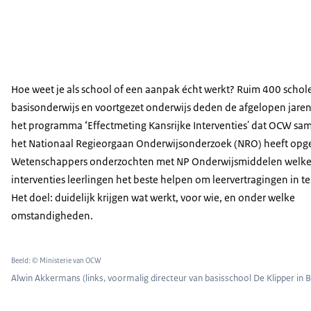
Hoe weet je als school of een aanpak écht werkt? Ruim 400 schole
basisonderwijs en voortgezet onderwijs deden de afgelopen jare
het programma ‘Effectmeting Kansrijke Interventies' dat OCW sa
het Nationaal Regieorgaan Onderwijsonderzoek (NRO) heeft opge
Wetenschappers onderzochten met NP Onderwijsmiddelen welk
interventies leerlingen het beste helpen om leervertragingen in te
Het doel: duidelijk krijgen wat werkt, voor wie, en onder welke
omstandigheden.
Beeld: © Ministerie van OCW
Alwin Akkermans (links, voormalig directeur van basisschool De Klipper in